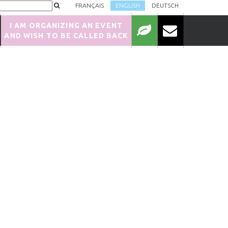
FRANÇAIS
ENGLISH
DEUTSCH
I AM ORGANIZING AN EVENT
AND WISH TO BE CALLED BACK