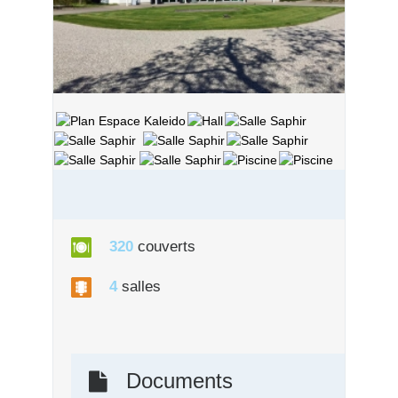
320
couverts
4
salles
Documents