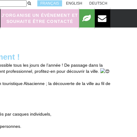
FRANÇAIS
ENGLISH
DEUTSCH
J'ORGANISE UN ÉVÈNEMENT ET
SOUHAITE ÊTRE CONTACTÉ
ment !
sible tous les jours de l’année ! De passage dans la
t professionnel, profitez-en pour découvrir la ville.
n touristique Alsacienne ; la découverte de la ville au fil de
s par casques individuels,
 personnes.