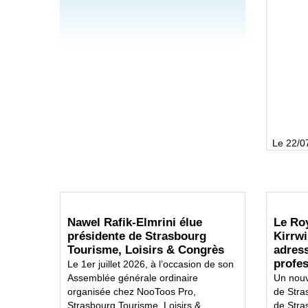
Le 22/0
Nawel Rafik-Elmrini élue
Le Roy
présidente de Strasbourg
Kirrwi
Tourisme, Loisirs & Congrès
adres
profes
Le 1er juillet 2026, à l’occasion de son
Assemblée générale ordinaire
Un nouv
organisée chez NooToos Pro,
de Stra
Strasbourg Tourisme, Loisirs &
de Stras