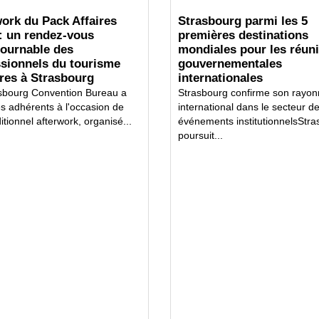
ork du Pack Affaires
Strasbourg parmi les 5
: un rendez-vous
premières destinations
tournable des
mondiales pour les réun
ssionnels du tourisme
gouvernementales
ires à Strasbourg
internationales
sbourg Convention Bureau a
Strasbourg confirme son rayo
es adhérents à l'occasion de
international dans le secteur d
itionnel afterwork, organisé...
événements institutionnelsStr
poursuit...