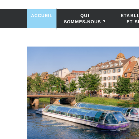
ACCUEIL
QUI
ETABL
SOMMES-NOUS ?
ET S