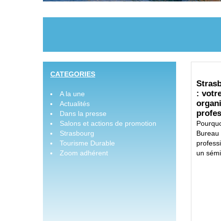
CATEGORIES
Stras
: votr
A la une
organ
Actualités
profe
Dans la presse
Salons et actions de promotion
Pourquo
Strasbourg
Bureau 
Tourisme Durable
profess
Zoom adhérent
un sémin