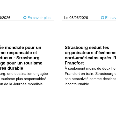
6/2026
En savoir plus...
Le 05/06/2026
En savo
ée mondiale pour un
Strasbourg séduit les
sme responsable et
organisateurs d’événem
ctueux : Strasbourg
nord-américains après l
age pour un tourisme
Francfort
ires durable
À seulement moins de deux he
urg, une destination engagée
Francfort en train, Strasbourg 
 tourisme plus responsableÀ
son attractivité comme destinat
ion de la Journée mondiale...
incontournable...