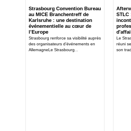
Strasbourg Convention Bureau
Afterw
au MICE Branchentreff de
STLC 
Karlsruhe : une destination
incon
événementielle au cœur de
profe
l’Europe
d'affa
Strasbourg renforce sa visibilité auprès
Le Stra
des organisateurs d’événements en
réuni s
AllemagneLe Strasbourg...
son trad