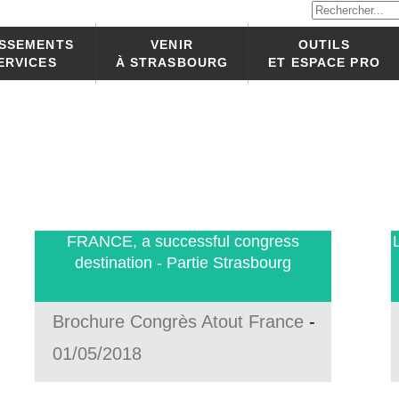
ISSEMENTS
VENIR
OUTILS
ERVICES
À STRASBOURG
ET ESPACE PRO
FRANCE, a successful congress
L
destination - Partie Strasbourg
Brochure Congrès Atout France
-
01/05/2018